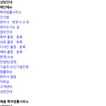
상담안내
메인메뉴
특허법률사무소
인사말
변리사·변호사 소개
찾아오시는 길
업무안내
특허 출원·등록
상표 출원·등록
디자인 출원·등록
해외 출원·등록
분쟁/소송
컨설팅/감정
기술조사/신기술인증
법률정보
변리사 칼럼
자료실
고객센터
상담안내
베율 특허법률사무소