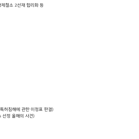
포항제철소 2선재 합리화 등
특허침해에 관한 이정표 판결)
ss 선정 올해의 사건)