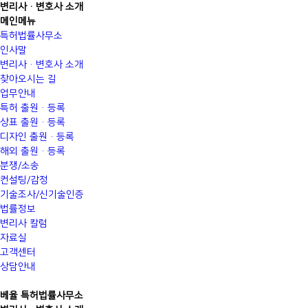
변리사·변호사 소개
메인메뉴
특허법률사무소
인사말
변리사·변호사 소개
찾아오시는 길
업무안내
특허 출원·등록
상표 출원·등록
디자인 출원·등록
해외 출원·등록
분쟁/소송
컨설팅/감정
기술조사/신기술인증
법률정보
변리사 칼럼
자료실
고객센터
상담안내
베율 특허법률사무소