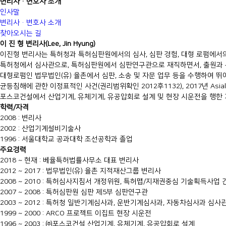
변리사·변호사 소개
인사말
변리사·변호사 소개
찾아오시는 길
이 진 형 변리사
(Lee, Jin Hyung)
이진형 변리사는 특허청과 특허심판원에서의 심사, 심판 경험, 대형 로펌에서의 
특허청에서 심사관으로, 특허심판원에서 심판연구관으로 재직하면서, 출원과 
대형로펌인 법무법인(유) 율촌에서 심판, 소송 및 자문 업무 등을 수행하여 뛰
균등침해에 관한 이정표적인 사건(권리범위확인 2012후1132), 2017년 Asi
포스코건설에서 산업기계, 유체기계, 유공압회로 설계 및 현장 시운전을 행한
학력/자격
2008 : 변리사
2002 : 산업기계설비기술사
1996 : 서울대학교 공과대학 조선공학과 졸업
주요경력
2018 ~ 현재 : 베율특허법률사무소 대표 변리사
2012 ~ 2017 : 법무법인(유) 율촌 지적재산그룹 변리사
2008 ~ 2010 : 특허심사지침서 개정위원, 특허맵/지재권중심 기술획득사업 
2007 ~ 2008 : 특허심판원 심판 제5부 심판연구관
2003 ~ 2012 : 특허청 일반기계심사과, 운반기계심사과, 자동차심사과 심사
1999 ~ 2000 : ARCO 프로젝트 이집트 현장 시운전
1996 ~ 2003 : ㈜포스코건설 산업기계, 유체기계, 유공압회로 설계