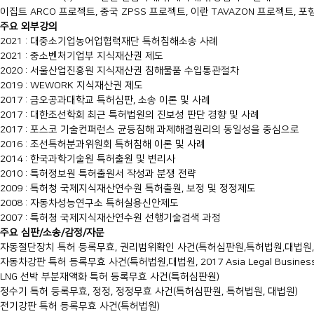
이집트 ARCO 프로젝트, 중국 ZPSS 프로젝트, 이란 TAVAZON 프로젝트, 
주요 외부강의
2021 : 대중소기업농어업협력재단 특허침해소송 사례
2021 : 중소벤처기업부 지식재산권 제도
2020 : 서울산업진흥원 지식재산권 침해물품 수입통관절차
2019 : WEWORK 지식재산권 제도
2017 : 금오공과대학교 특허심판, 소송 이론 및 사례
2017 : 대한조선학회 최근 특허법원의 진보성 판단 경향 및 사례
2017 : 포스코 기술컨퍼런스 균등침해 과제해결원리의 동일성을 중심으로
2016 : 조선특허분과위원회 특허침해 이론 및 사례
2014 : 한국과학기술원 특허출원 및 변리사
2010 : 특허정보원 특허출원서 작성과 분쟁 전략
2009 : 특허청 국제지식재산연수원 특허출원, 보정 및 정정제도
2008 : 자동차성능연구소 특허실용신안제도
2007 : 특허청 국제지식재산연수원 선행기술검색 과정
주요 심판/소송/감정/자문
자동절단장치 특허 등록무효, 권리범위확인 사건(특허심판원,특허법원,대법원,
자동차강판 특허 등록무효 사건(특허법원,대법원, 2017 Asia Legal Busine
LNG 선박 부분재액화 특허 등록무효 사건(특허심판원)
정수기 특허 등록무효, 정정, 정정무효 사건(특허심판원, 특허법원, 대법원)
전기강판 특허 등록무효 사건(특허법원)