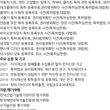
자동차 시트, 엔진 고압밸브, 압축기, 커넥터, 클러치 특허 관련 등록무효, 권
데크플레이트 특허 등록무효,권리범위확인 사건(특허심판원,특허법원,대법원)
흙막이 공사 특허 등록무효 사건(특허법원,대법원)
사출기 특허 등록무효, 권리범위확인 사건(특허심판원, 특허법원)
연습용 포탄 특허 등록무효, 권리범위확인, 정정 사건(특허심판원, 특허법원, 
의료기기 특허 관련 등록무효 사건(특허심판원)
바이오분석장치 특허 등록무효 사건(특허법원, 대법원)
좌욕기 특허 등록무효, 권리범위확인 사건(특허법원)
냉각탑 디자인 등록무효, 권리범위확인 사건(특허법원, 대법원)
팬스택 디자인 등록무효, 권리범위확인 사건(특허법원, 대법원)
낚시장비 상표 등록무효, 취소 사건(특허심판원)
주요 논문 및 기고
2021 : 지식재산권 침해물품 수입통관 절차 전자신문 기고
2021 : 특허법상 권리회복제도 개선 방안 연구, 지식재산연구
2019 : 균등침해가 성립하기 위한 적극적 요건 전자신문 기고
2019 : 지식재산권 획득절차 및 회복제도 개선 연구, 특허청
2019 : 창의 아이디어 특허출원, 국립금오공과대학교
자문/평가위원
한국산업기술평가관리원 평가위원
한국해양과학기술진흥원 평가위원
신기술인증 평가위원