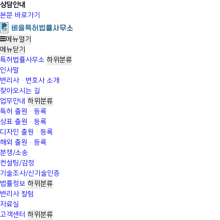
상담안내
본문 바로가기
메뉴열기
메뉴
닫기
특허법률사무소
하위분류
인사말
변리사·변호사 소개
찾아오시는 길
업무안내
하위분류
특허 출원·등록
상표 출원·등록
디자인 출원·등록
해외 출원·등록
분쟁/소송
컨설팅/감정
기술조사/신기술인증
법률정보
하위분류
변리사 칼럼
자료실
고객센터
하위분류