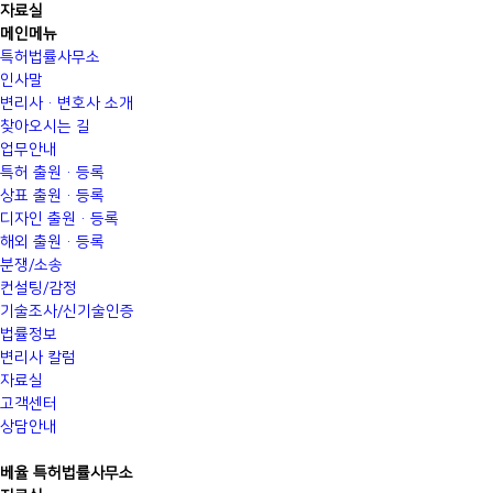
자료실
메인메뉴
특허법률사무소
인사말
변리사·변호사 소개
찾아오시는 길
업무안내
특허 출원·등록
상표 출원·등록
디자인 출원·등록
해외 출원·등록
분쟁/소송
컨설팅/감정
기술조사/신기술인증
법률정보
변리사 칼럼
자료실
고객센터
상담안내
베율 특허법률사무소