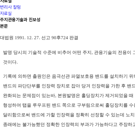
자료실
변리사 칼럼
자료실
주지관용기술과 진보성
본문
대법원 1991. 12. 27. 선고 90후724 판결
발명 당시의 기술적 수준에 비추어 어떤 주지, 관용기술의 전용이 
것이다.
기록에 의하면 출원인은 음극선관 파열보호용 밴드를 설치하기 위
밴드의 파단단부를 인장력 장치로 잡아 당겨 인장력을 가한 후 밴
완화되는 문제점이 있는바, 본원발명은 홀딩장치가 제거되었을 때 
형성하여 탭을 루우프된 밴드 쪽으로 구부림으로써 홀딩장치를 수용
달리함으로써 밴드에 가할 인장력을 정확히 선정할 수 있는데 노치
종래에는 불가능했던 정확한 인장력의 부과가 가능하다고 주장하고