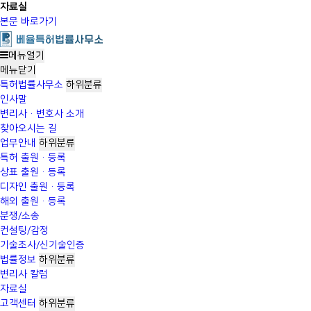
자료실
본문 바로가기
메뉴열기
메뉴
닫기
특허법률사무소
하위분류
인사말
변리사·변호사 소개
찾아오시는 길
업무안내
하위분류
특허 출원·등록
상표 출원·등록
디자인 출원·등록
해외 출원·등록
분쟁/소송
컨설팅/감정
기술조사/신기술인증
법률정보
하위분류
변리사 칼럼
자료실
고객센터
하위분류