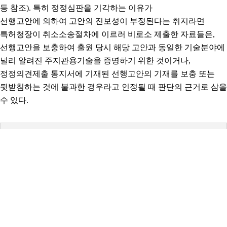
등 참조). 특히 정정심판을 기각하는 이유가
선행고안에 의하여 고안의 진보성이 부정된다는 취지라면
특허청장이 취소소송절차에
이르러 비로소 제출한 자료들은,
선행고안을 보충하여 출원 당시 해당 고안과 동일한
기술분야에
널리 알려진 주지관용기술을 증명하기 위한 것이거나,
정정의견제출 통지
서에 기재된 선행고안의 기재를 보충 또는
뒷받침하는 것에 불과한 경우라고 인정될
때 판단의 근거로 삼을
수 있다.
첨부파일
대법원 2019. 7. 25. 선고 2018후12004 판결.pdf
43회 다운로드 | DATE : 2019-08-02 11:34:12
(88.9K)
목록
이전글
진보성 심리 순서에 관한 대법원 2019. 10. 31.자
2015후2341 판결