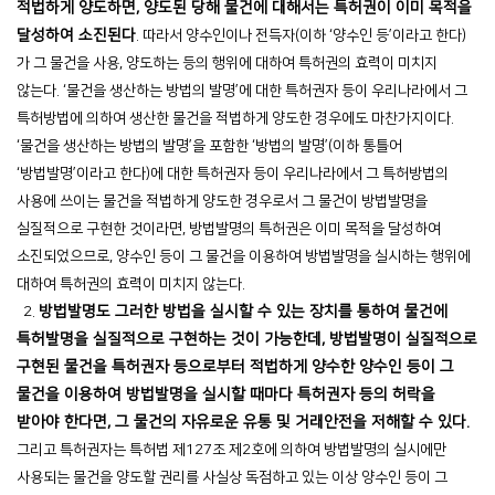
적법하게 양도하면, 양도된 당해 물건에 대해서는 특허권이 이미 목적을
달성하여 소진된다
. 따라서 양수인이나 전득자(이하 ‘양수인 등’이라고 한다)
가 그 물건을 사용, 양도하는 등의 행위에 대하여 특허권의 효력이 미치지
않는다. ‘물건을 생산하는 방법의 발명’에 대한 특허권자 등이 우리나라에서 그
특허방법에 의하여 생산한 물건을 적법하게 양도한 경우에도 마찬가지이다.
‘물건을 생산하는 방법의 발명’을 포함한 ‘방법의 발명’(이하 통틀어
‘방법발명’이라고 한다)에 대한 특허권자 등이 우리나라에서 그 특허방법의
사용에 쓰이는 물건을 적법하게 양도한 경우로서 그 물건이 방법발명을
실질적으로 구현한 것이라면, 방법발명의 특허권은 이미 목적을 달성하여
소진되었으므로, 양수인 등이 그 물건을 이용하여 방법발명을 실시하는 행위에
대하여 특허권의 효력이 미치지 않는다.
방법발명도 그러한 방법을 실시할 수 있는 장치를 통하여 물건에
2.
특허발명을 실질적으로 구현하는 것이 가능한데, 방법발명이 실질적으로
구현된 물건을 특허권자 등으로부터 적법하게 양수한 양수인 등이 그
물건을 이용하여 방법발명을 실시할 때마다 특허권자 등의 허락을
받아야 한다면, 그 물건의 자유로운 유통 및 거래안전을 저해할 수 있다.
그리고 특허권자는 특허법 제127조 제2호에 의하여 방법발명의 실시에만
사용되는 물건을 양도할 권리를 사실상 독점하고 있는 이상 양수인 등이 그