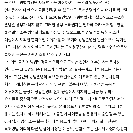
물건으로 방법발명을 사용할 것을 예상하여 그 물건의 양도가액 또는
실시권자에 대한 실시료를 결정할 수 있으므로, 특허발명의 실시 대가를 확보할
수 있는 기회도 주어져 있다. 또한, 물건발명과 방법발명은 실질적으로 동일한
발명일 경우가 적지 않고, 그러한 경우 특허권자는 필요에 따라 특허청구항을
물건발명 또는 방법발명으로 작성할 수 있으므로, 방법발명을 특허권 소진
대상에서 제외할 합리적인 이유가 없다. 오히려 방법발명을 일률적으로 특허권
소진 대상에서 제외한다면 특허권자는 특허청구항에 방법발명을 삽입함으로써
특허권 소진을 손쉽게 회피할 수 있게 된다.
3. 어떤 물건이 방법발명을 실질적으로 구현한 것인지 여부는 사회통념상
인정되는 그 물건의 본래 용도가 방법발명의 실시뿐이고 다른 용도는 없는지
여부, 그 물건에 방법발명의 특유한 해결수단이 기초하고 있는 기술사상의
핵심에 해당하는 구성요소가 모두 포함되었는지 여부, 그 물건을 통해서
이루어지는 공정이 방법발명의 전체 공정에서 차지하는 비중 등 위의 각
요소들을 종합적으로 고려하여 사안에 따라 구체적ㆍ개별적으로 판단하여야
한다. 사회통념상 인정되는 물건의 본래 용도가 방법발명의 실시뿐이고 다른
용도는 없다고 하기 위해서는, 그 물건에 사회통념상 통용되고 승인될 수 있는
경제적, 상업적 또는 실용적인 다른 용도가 없어야 한다. 이와 달리 단순히
특허방법 이외의 다른 방법에 사용될 이론적, 실험적 또는 일시적 사용가능성이