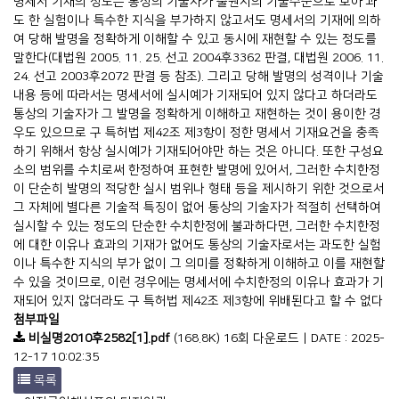
명세서 기재의 정도는 통상의 기술자가 출원시의 기술수준으로 보아 과
도 한 실험이나 특수한 지식을 부가하지 않고서도 명세서의 기재에 의하
여 당해 발명을 정확하게 이해할 수 있고 동시에 재현할 수 있는 정도를
말한다(대법원 2005. 11. 25. 선고 2004후3362 판결, 대법원 2006. 11.
24. 선고 2003후2072 판결 등 참조). 그리고 당해 발명의 성격이나 기술
내용 등에 따라서는 명세서에 실시예가 기재되어 있지 않다고 하더라도
통상의 기술자가 그 발명을 정확하게 이해하고 재현하는 것이 용이한 경
우도 있으므로 구 특허법 제42조 제3항이 정한 명세서 기재요건을 충족
하기 위해서 항상 실시예가 기재되어야만 하는 것은 아니다. 또한 구성요
소의 범위를 수치로써 한정하여 표현한 발명에 있어서, 그러한 수치한정
이 단순히 발명의 적당한 실시 범위나 형태 등을 제시하기 위한 것으로서
그 자체에 별다른 기술적 특징이 없어 통상의 기술자가 적절히 선택하여
실시할 수 있는 정도의 단순한 수치한정에 불과하다면, 그러한 수치한정
에 대한 이유나 효과의 기재가 없어도 통상의 기술자로서는 과도한 실험
이나 특수한 지식의 부가 없이 그 의미를 정확하게 이해하고 이를 재현할
수 있을 것이므로, 이런 경우에는 명세서에 수치한정의 이유나 효과가 기
재되어 있지 않더라도 구 특허법 제42조 제3항에 위배된다고 할 수 없다
첨부파일
비실명2010후2582[1].pdf
(168.8K)
16회 다운로드 | DATE : 2025-
12-17 10:02:35
목록