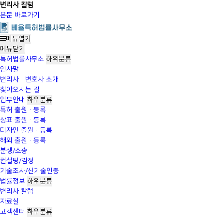
변리사 칼럼
본문 바로가기
메뉴열기
메뉴
닫기
특허법률사무소
하위분류
인사말
변리사·변호사 소개
찾아오시는 길
업무안내
하위분류
특허 출원·등록
상표 출원·등록
디자인 출원·등록
해외 출원·등록
분쟁/소송
컨설팅/감정
기술조사/신기술인증
법률정보
하위분류
변리사 칼럼
자료실
고객센터
하위분류