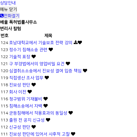
상담안내
메뉴
닫기
전화걸기
베율 특허법률사무소
변리사 칼럼
번호
제목
124
호남대학교에서 기술보호 전략 강의
123
정수기 침해소송 관련
122
기술적 표장
121
구 부경법에서의 영업비밀 요건
120
심결취소소송에서 진보성 결여 입증 책임
119
직접생산 조사 업무
118
진보성 판단
117
회사 이전
116
청구범위 기재불비
115
침해소송에서 자백
114
균등침해에서 작용효과의 동일성
113
출원 전 공지 신규성
112
신규성 판단
111
진보성 판단에 있어서 사후적 고찰