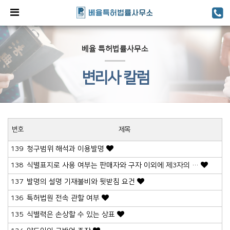
베율 특허법률사무소
변리사 칼럼
번호
제목
139
청구범위 해석과 이용발명
138
식별표지로 사용 여부는 판매자와 구자 이외에 제3자의 …
137
발명의 설명 기재불비와 뒷받침 요건
136
특허법원 전속 관할 여부
135
식별력은 손상할 수 있는 상표