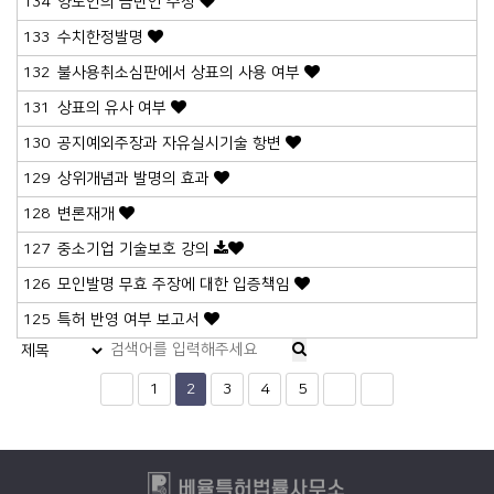
134
양도인의 금반언 주장
133
수치한정발명
132
불사용취소심판에서 상표의 사용 여부
131
상표의 유사 여부
130
공지예외주장과 자유실시기술 항변
129
상위개념과 발명의 효과
128
변론재개
127
중소기업 기술보호 강의
126
모인발명 무효 주장에 대한 입증책임
125
특허 반영 여부 보고서
1
2
3
4
5