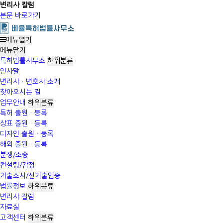
변리사 칼럼
본문 바로가기
메뉴열기
메뉴
닫기
특허법률사무소
하위분류
인사말
변리사·변호사 소개
찾아오시는 길
업무안내
하위분류
특허 출원·등록
상표 출원·등록
디자인 출원·등록
해외 출원·등록
분쟁/소송
컨설팅/감정
기술조사/신기술인증
법률정보
하위분류
변리사 칼럼
자료실
고객센터
하위분류