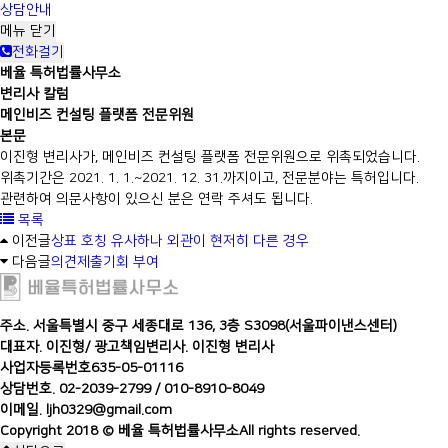
상담안내
메뉴
닫기
전화걸기
베율 특허법률사무소
변리사 칼럼
메인비즈 컨설팅 플랫폼 전문위원
본문
이진형 변리사가, 메인비즈 컨설팅 플랫폼 전문위원으로 위촉되었습니다.
위촉기간은 2021. 1. 1.~2021. 12. 31.까지이고, 전문분야는 특허입니다.
관련하여 의문사항이 있으신 분은 연락 주셔도 됩니다.
목록
이전글
상표 호칭 유사하나 외관이 현저히 다른 경우
다음글
의견제출기회 부여
주소. 서울특별시 중구 세종대로 136, 3층 S3098(서울파이낸스센터)
대표자. 이진형
/
광고책임변리사. 이진형 변리사
사업자등록번호635-05-01116
상담번호. 02-2039-2799 / 010-8910-8049
이메일. ljh0329@gmail.com
Copyright 2018 © 베율 특허법률사무소All rights reserved.