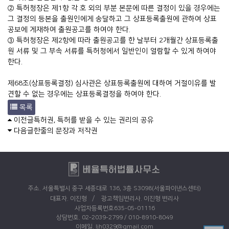
② 특허청장은 제1항 각 호 외의 부분 본문에 따른 결정이 있을 경우에는
그 결정의 등본을 출원인에게 송달하고 그 상표등록출원에 관하여 상표
공보에 게재하여 출원공고를 하여야 한다.
③ 특허청장은 제2항에 따라 출원공고를 한 날부터 2개월간 상표등록출
원 서류 및 그 부속 서류를 특허청에서 일반인이 열람할 수 있게 하여야
한다.
제68조(상표등록결정) 심사관은 상표등록출원에 대하여 거절이유를 발
견할 수 없는 경우에는 상표등록결정을 하여야 한다.
목록
이전글
특허권, 특허를 받을 수 있는 권리의 공유
다음글
한줄의 문장과 저작권
주소. 서울특별시 중구 세종대로 136, 3층 S3098(서울파이낸스센터)
/
대표자. 이진형
광고책임변리사. 이진형 변리사
사업자등록번호635-05-01116
상담번호. 02-2039-2799 / 010-8910-8049
이메일. ljh0329@gmail.com