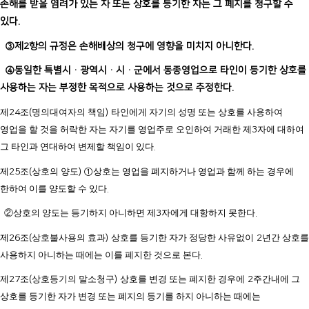
손해를 받을 염려가 있는 자 또는 상호를 등기한 자는 그 폐지를 청구할 수
있다
.
③제
2
항의 규정은 손해배상의 청구에 영향을 미치지 아니한다
.
④동일한 특별시
·
광역시
·
시
·
군에서 동종영업으로 타인이 등기한 상호를
사용하는 자는 부정한 목적으로 사용하는 것으로 추정한다
.
제
24
조
(
명의대여자의 책임
)
타인에게 자기의 성명 또는 상호를 사용하여
영업을 할 것을 허락한 자는 자기를 영업주로 오인하여 거래한 제
3
자에 대하여
그 타인과 연대하여 변제할 책임이 있다
.
제
25
조
(
상호의 양도
) ①
상호는 영업을 폐지하거나 영업과 함께 하는 경우에
한하여 이를 양도할 수 있다
.
②상호의 양도는 등기하지 아니하면 제
3
자에게 대항하지 못한다
.
제
26
조
(
상호불사용의 효과
)
상호를 등기한 자가 정당한 사유없이
2
년간 상호를
사용하지 아니하는 때에는 이를 폐지한 것으로 본다
.
제
27
조
(
상호등기의 말소청구
)
상호를 변경 또는 폐지한 경우에
2
주간내에 그
상호를 등기한 자가 변경 또는 폐지의 등기를 하지 아니하는 때에는