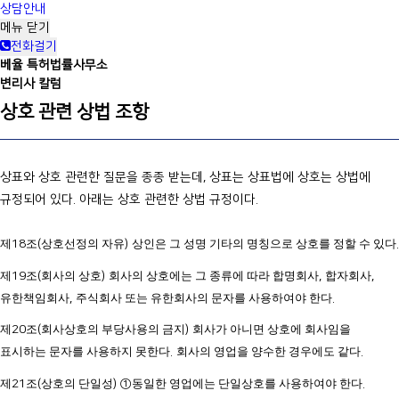
상담안내
메뉴
닫기
전화걸기
베율 특허법률사무소
변리사 칼럼
상호 관련 상법 조항
상표와 상호 관련한 질문을 종종 받는데, 상표는 상표법에 상호는 상법에
규정되어 있다. 아래는 상호 관련한 상법 규정이다.
제
18
조
(
상호선정의 자유
)
상인은 그 성명 기타의 명칭으로 상호를 정할 수 있다
.
제
19
조
(
회사의 상호
)
회사의 상호에는 그 종류에 따라 합명회사
,
합자회사
,
유한책임회사
,
주식회사 또는 유한회사의 문자를 사용하여야 한다
.
제
20
조
(
회사상호의 부당사용의 금지
)
회사가 아니면 상호에 회사임을
표시하는 문자를 사용하지 못한다
.
회사의 영업을 양수한 경우에도 같다
.
제
21
조
(
상호의 단일성
) ①
동일한 영업에는 단일상호를 사용하여야 한다
.