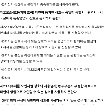
②지점의 상호에는 본점과의 종속관계를 표시하여야 한다
.
제
22
조
(
상호등기의 효력
)
타인이 등기한 상호는 동일한 특별시
·
광역시
·
시
·
군에서 동종영업의 상호로 등기하지 못한다
.
제
22
조의
2(
상호의 가등기
) ①
주식회사 또는 유한회사를 설립하고자 할 때에는
본점의 소재지를 관할하는 등기소에 상호의 가등기를 신청할 수 있다
.
②회사는 상호나 목적 또는 상호와 목적을 변경하고자 할 때에는 본점의
소재지를 관할하는 등기소에 상호의 가등기를 신청할 수 있다
.
③회사는 본점을 이전하고자 할 때에는 이전할 곳을 관할하는 등기소에
상호의 가등기를 신청할 수 있다
.
④상호의 가등기는 제
22
조의 적용에 있어서는 상호의 등기로 본다
.
⑤삭제
제
23
조
(
주체를 오인시킬 상호의 사용금지
) ①
누구든지 부정한 목적으로
타인의 영업으로 오인할 수 있는 상호를 사용하지 못한다
.
②제
1
항의 규정에 위반하여 상호를 사용하는 자가 있는 경우에 이로 인하여