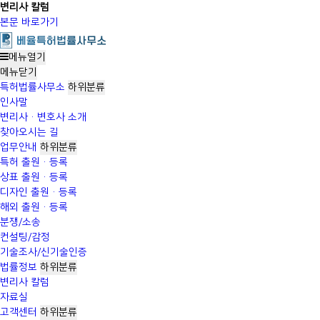
변리사 칼럼
본문 바로가기
메뉴열기
메뉴
닫기
특허법률사무소
하위분류
인사말
변리사·변호사 소개
찾아오시는 길
업무안내
하위분류
특허 출원·등록
상표 출원·등록
디자인 출원·등록
해외 출원·등록
분쟁/소송
컨설팅/감정
기술조사/신기술인증
법률정보
하위분류
변리사 칼럼
자료실
고객센터
하위분류