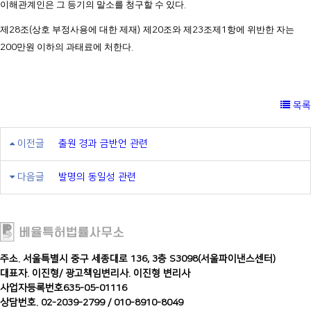
이해관계인은 그 등기의 말소를 청구할 수 있다
.
제
28
조
(
상호 부정사용에 대한 제재
)
제
20
조와 제
23
조제
1
항에 위반한 자는
200
만원 이하의 과태료에 처한다
.
목록
이전글
출원 경과 금반언 관련
다음글
발명의 동일성 관련
주소. 서울특별시 중구 세종대로 136, 3층 S3098(서울파이낸스센터)
대표자. 이진형
/
광고책임변리사. 이진형 변리사
사업자등록번호635-05-01116
상담번호. 02-2039-2799 / 010-8910-8049