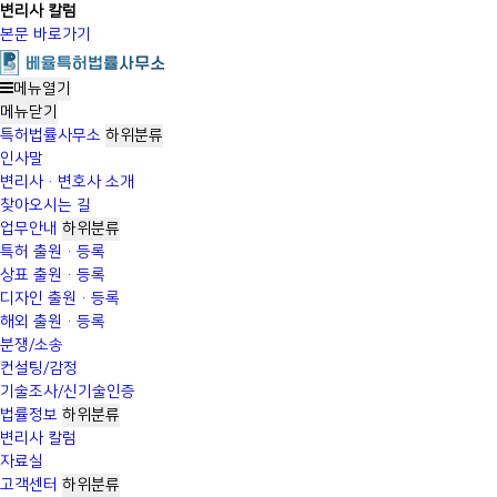
변리사 칼럼
본문 바로가기
메뉴열기
메뉴
닫기
특허법률사무소
하위분류
인사말
변리사·변호사 소개
찾아오시는 길
업무안내
하위분류
특허 출원·등록
상표 출원·등록
디자인 출원·등록
해외 출원·등록
분쟁/소송
컨설팅/감정
기술조사/신기술인증
법률정보
하위분류
변리사 칼럼
자료실
고객센터
하위분류