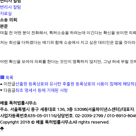
변리사 칼럼
변리사 칼럼
자료실
소송 의뢰
본문
며칠 전 어떤 분이 전화해서
,
특허소송을 하려는데 이긴다는 확신을 보이면 의
저는 최선을 다하겠다는 얘기와 함께 소송에서 지고 싶은 대리인은 없을 것이
어떤 확신을 보여야 의뢰를 한다는 것인지 명확하지 않지만
,
그냥 허세 부릴 것
목록
이전글
선출원 등록상표와 유사한 후출원 등록상표의 사용이 침해에 해당하
다음글
최초 명세서 등에 기재된 사항
베율 특허법률사무소
주소. 서울특별시 중구 세종대로 136, 3층 S3098(서울파이낸스센터)
/
대표자.
사업자등록번호635-05-01116
/
상담번호. 02-2039-2799 / 010-8910-804
Copyright 2018 © 베율 특허법률사무소All rights reserved.