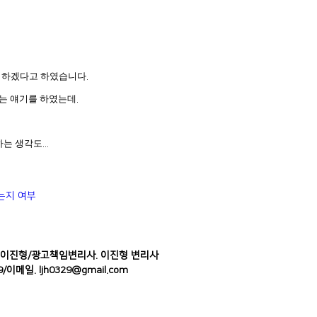
뢰하겠다고 하였습니다
.
라는 얘기를 하였는데
.
하는 생각도
...
는지 여부
 이진형
/
광고책임변리사. 이진형 변리사
9
/
이메일. ljh0329@gmail.com