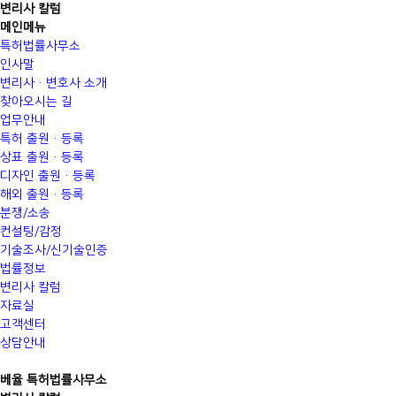
변리사 칼럼
메인메뉴
특허법률사무소
인사말
변리사·변호사 소개
찾아오시는 길
업무안내
특허 출원·등록
상표 출원·등록
디자인 출원·등록
해외 출원·등록
분쟁/소송
컨설팅/감정
기술조사/신기술인증
법률정보
변리사 칼럼
자료실
고객센터
상담안내
베율 특허법률사무소